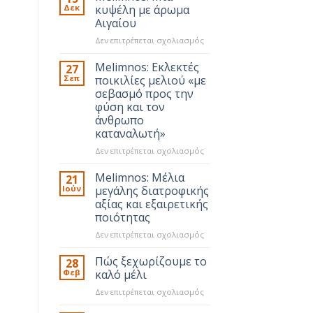
Δεκ
κυψέλη με άρωμα
Αιγαίου
στο
Δεν επιτρέπεται σχολιασμός
Melimnos:
Μια
Melimnos: Εκλεκτές
27
κυψέλη
Σεπ
ποικιλίες μελιού «με
με
σεβασμό προς την
άρωμα
φύση και τον
Αιγαίου
άνθρωπο
καταναλωτή»
στο
Δεν επιτρέπεται σχολιασμός
Melimnos:
Εκλεκτές
Melimnos: Μέλια
21
ποικιλίες
Ιούν
μεγάλης διατροφικής
μελιού
αξίας και εξαιρετικής
«με
ποιότητας
σεβασμό
προς
στο
Δεν επιτρέπεται σχολιασμός
την
Melimnos:
φύση
Μέλια
Πώς ξεχωρίζουμε το
28
και
μεγάλης
Φεβ
καλό μέλι
τον
διατροφικής
στο
Δεν επιτρέπεται σχολιασμός
άνθρωπο
αξίας
Πώς
καταναλωτή»
και