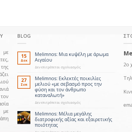
EY
BLOG
ΣΤ
 με
Me
Melimnos: Μια κυψέλη με άρωμα
15
τες,
Αιγαίου
Δεκ
2ο 
της
στο
Δεν επιτρέπεται σχολιασμός
Melimnos:
άζει
Μια
Τηλ
Melimnos: Εκλεκτές ποικιλίες
27
ιού
κυψέλη
μελιού «με σεβασμό προς την
Σεπ
με
ανιά
φύση και τον άνθρωπο
Κιν
άρωμα
καταναλωτή»
 τον
Αιγαίου
στο
Δεν επιτρέπεται σχολιασμός
ασία
ema
Melimnos:
 με
Εκλεκτές
Melimnos: Μέλια μεγάλης
ποικιλίες
γάπη
διατροφικής αξίας και εξαιρετικής
μελιού
ποιότητας
«με
στο