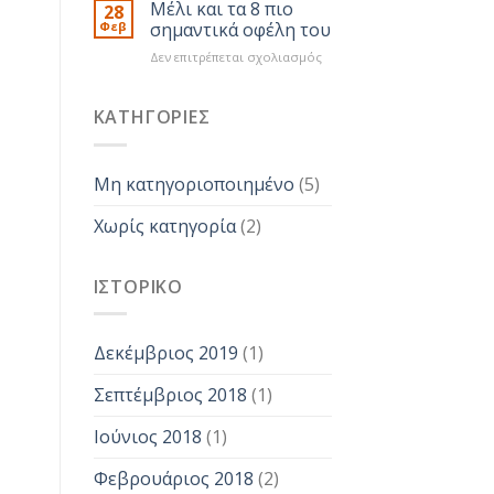
ξεχωρίζουμε
Μέλι και τα 8 πιο
εξαιρετικής
28
το
ποιότητας
Φεβ
σημαντικά οφέλη του
καλό
στο
Δεν επιτρέπεται σχολιασμός
μέλι
Μέλι
και
τα
KΑΤΗΓΟΡΊΕΣ
8
πιο
σημαντικά
Μη κατηγοριοποιημένο
(5)
οφέλη
του
Χωρίς κατηγορία
(2)
ΙΣΤΟΡΙΚΌ
Δεκέμβριος 2019
(1)
Σεπτέμβριος 2018
(1)
Ιούνιος 2018
(1)
Φεβρουάριος 2018
(2)