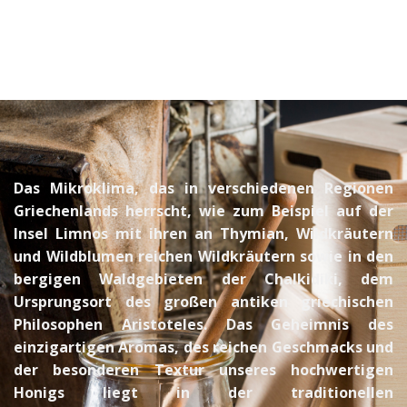
Das Mikroklima, das in verschiedenen Regionen
Griechenlands herrscht, wie zum Beispiel auf der
Insel Limnos mit ihren an Thymian, Wildkräutern
und Wildblumen reichen Wildkräutern sowie in den
bergigen Waldgebieten der Chalkidiki, dem
Ursprungsort des großen antiken griechischen
Philosophen Aristoteles. Das Geheimnis des
einzigartigen Aromas, des reichen Geschmacks und
der besonderen Textur unseres hochwertigen
Honigs liegt in der traditionellen