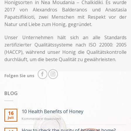
Honigsorten in Nea Moudania – Chalkidiki. Es wurde
2017 von Alexandros Balderanos und Anastasia
Papatsiflikioti, zwei Menschen mit Respekt vor der
Natur und Liebe zum Honig, gegründet.
Unser Unternehmen hält sich an alle Standards
zertifizierter Qualitätssysteme nach ISO 22000: 2005
(HACCP), während unser Honig die Qualitätskontrolle
durchläuft, um die beste Qualität zu gewährleisten.
Folgen Sie uns
BLOG
10 Health Benefits of Honey
16
Juli
für
Kommentare deaktiviert
10
Health
How to check the purity of honey at home?