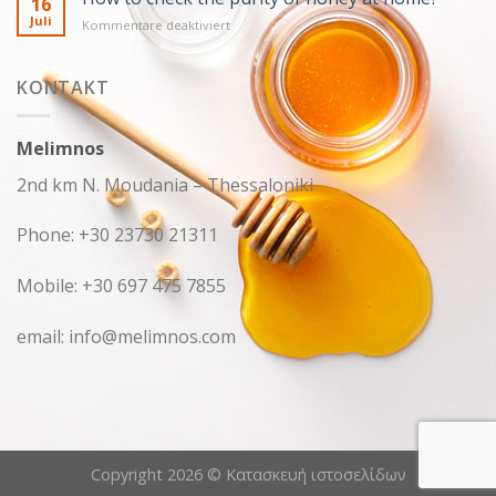
16
Benefits
Juli
für
Kommentare deaktiviert
of
How
Honey
to
check
KONTAKT
the
purity
of
Melimnos
honey
at
2nd km N. Moudania – Thessaloniki
home?
Phone: +30 23730 21311
Mobile: +30 697 475 7855
email: info@melimnos.com
Copyright 2026 ©
Κατασκευή ιστοσελίδων