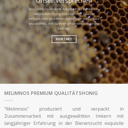
Unser Versprechen
Aus Liebe zu unserer Arbeit versprechen wir,
natürlichen Honig von höchster Qualität
herzustellen und Ihnen einen Nährstoffschatz
anzubieten, der zu Ihrer gesunden Ernährung
beiträgt.
KONTAKT
MELIMNOS PREMIUM QUALITÄTSHONIG
“Melimnos” produziert und verpackt in
Zusammenarbeit mit ausgewählten Imkern mit
langjähriger Erfahrung in der Bienenzucht exquisite