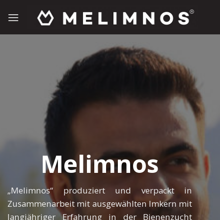
Zum
Inhalt
springen
Melimnos
„Melimnos“ produziert und verpackt in
Zusammenarbeit mit ausgewählten Imkern mit
langjähriger Erfahrung in der Bienenzucht